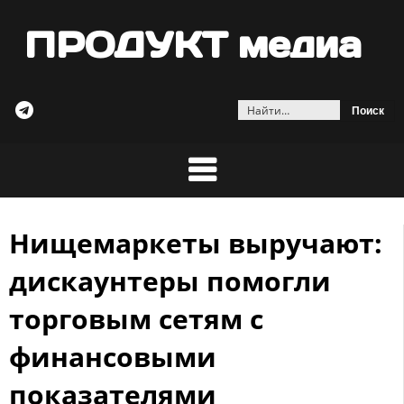
ПРОДУКТ медиа
Найти:
Нищемаркеты выручают:
Skip
to
дискаунтеры помогли
content
торговым сетям с
финансовыми
показателями