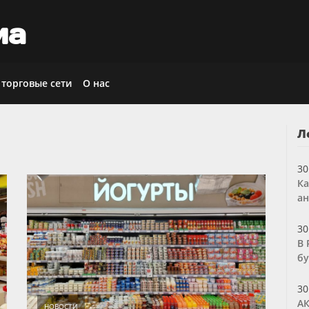
иа
 торговые сети
О нас
Л
30
Ка
ан
30
В 
бу
30
АК
НОВОСТИ