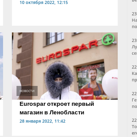
10 октября 2022, 12:15
23
На
по
23
Лу
се
22
Ка
пр
НОВОСТИ
22
Ге
Eurospar откроет первый
по
магазин в Ленобласти
22
28 января 2022, 11:42
То
ег