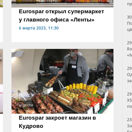
п
Eurospar открыл супермаркет
30
у главного офиса «Ленты»
По
6 марта 2023, 11:30
цв
29
Ro
«М
29
Од
за
29
Х5
НОВОСТИ
по
Eurospar закроет магазин в
23
Кудрово
За
Бе