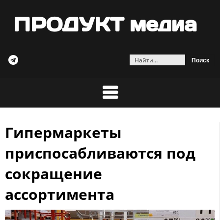
ПРОДУКТ медиа
Найти:
Гипермаркеты
Skip
to
приспосабливаются под
content
сокращение
ассортимента