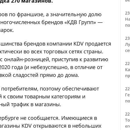
дка 270 магазинов.
23
еров по франшизе, а значительную долю
На
многочисленных брендов «КДВ Групп» —
по
арок.
23
льшинства брендов компании KDV продается
Лу
се
ктически во всех торговых сетях страны.
с онлайн-розницей, приступив к развитию
22
020 года (и небезуспешно, в отличие от
Ка
авкой сладостей прямо до дома.
пр
потребителям, поэтому обеспечивают
22
Ге
й к своим товарным категориям и
по
ный трафик в магазины.
22
ербурге не сообщается. Имеющиеся в
То
агазины KDV открываются в небольших
ег