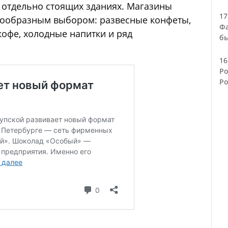
в отдельно стоящих зданиях. Магазины
17
нообразным выбором: развесные конфеты,
Фа
кофе, холодные напитки и ряд
бы
16
Ро
Ро