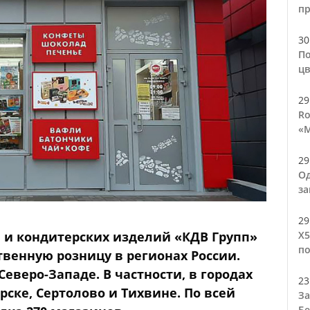
п
30
По
цв
29
Ro
«М
29
Од
за
29
 и кондитерских изделий «КДВ Групп»
Х5
по
твенную розницу в регионах России.
еверо-Западе. В частности, в городах
23
рске, Сертолово и Тихвине. По всей
За
Бе