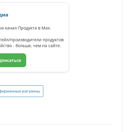
диа
а канал Продукта в Max.
тейл/производители продуктов
йство - больше, чем на сайте.
дписаться
фирменные магазины