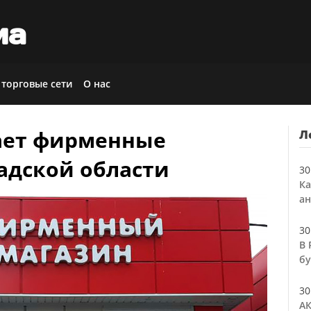
иа
 торговые сети
О нас
ает фирменные
Л
адской области
30
Ка
ан
30
В 
бу
30
АК