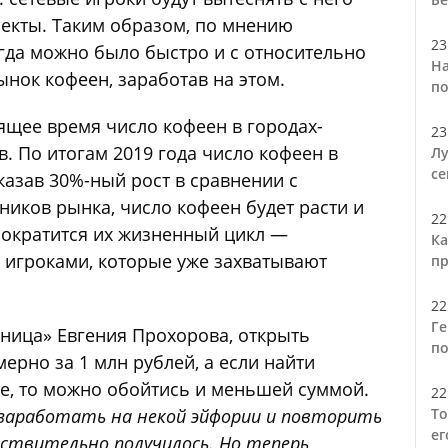
екты. Таким образом, по мнению
23
когда можно было быстро и с относительно
На
ок кофеен, заработав на этом.
по
ящее время число кофеен в городах-
23
. По итогам 2019 года число кофеен в
Лу
се
казав 30%-ный рост в сравнении с
иков рынка, число кофеен будет расти и
22
сократится их жизненный цикл —
Ка
 игроками, которые уже захватывают
пр
22
Ге
ница» Евгения Прохорова, открыть
по
рно за 1 млн рублей, а если найти
е, то можно обойтись и меньшей суммой.
22
 заработать на некой эйфории и повторить
То
ег
йствительно получилось. Но теперь