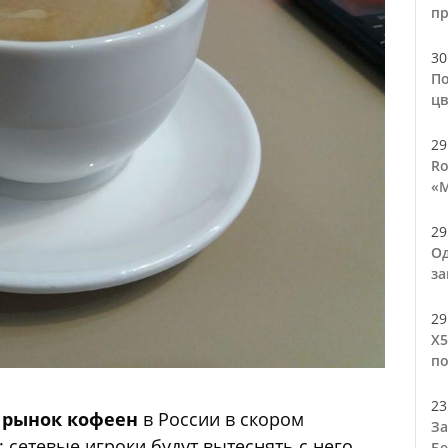
п
30
По
цв
29
Ro
«М
29
Од
за
29
Х5
по
23
ь
рынок кофеен
в России в скором
За
сетевые игроки будут вытеснять с него
Бе