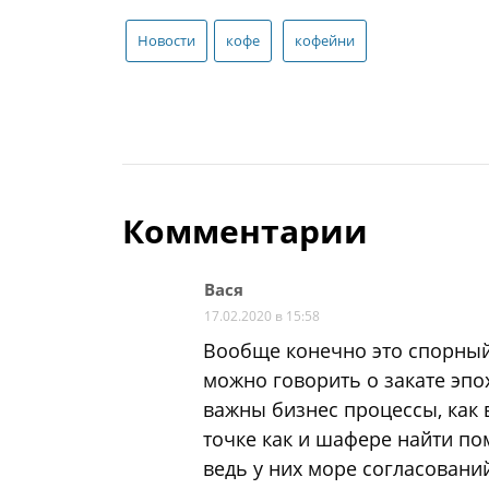
Новости
кофе
кофейни
Комментарии
Вася
17.02.2020 в 15:58
Вообще конечно это спорный
можно говорить о закате эпох
важны бизнес процессы, как
точке как и шафере найти п
ведь у них море согласовани