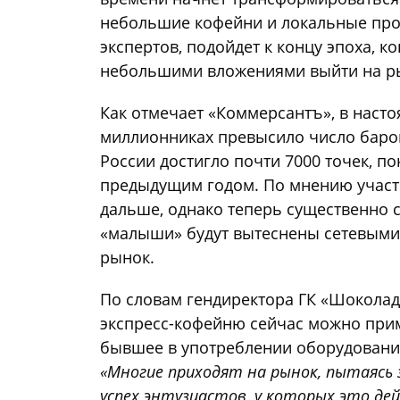
небольшие кофейни и локальные про
экспертов, подойдет к концу эпоха, 
небольшими вложениями выйти на рын
Как отмечает «Коммерсантъ», в насто
миллионниках превысило число баров
России достигло почти 7000 точек, по
предыдущим годом. По мнению участн
дальше, однако теперь существенно 
«малыши» будут вытеснены сетевыми
рынок.
По словам гендиректора ГК «Шоколад
экспресс-кофейню сейчас можно приме
бывшее в употреблении оборудовани
«Многие приходят на рынок, пытаясь
успех энтузиастов, у которых это де