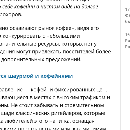
 себе кофейни в чистом виде на долгое
17
Прохоров.
Фа
бы
вно осваивают рынок кофеен, видя его
16
о конкурировать с небольшими
Ро
начительные ресурсы, которых нет у
Ро
дения могут привлекать посетителей более
 дополнительных предложений.
тся шаурмой и кофейнями
равление — кофейни фиксированных цен,
рывающиеся в местах с высоким трафиком и
ны. Не стоит забывать и стремительном
щади классических ритейлеров, которые
а любителей этого напитка, оснащая
скими пространствами или, как минимум,