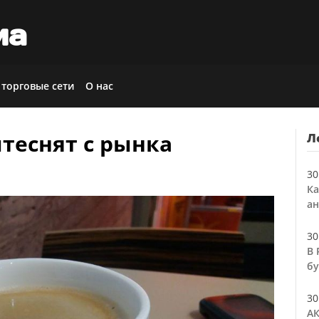
иа
 торговые сети
О нас
теснят с рынка
Л
30
Ка
ан
30
В 
бу
30
АК