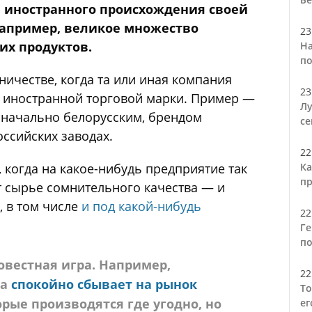
 иностранного происхождения своей
например, великое множество
23
их продуктов.
На
по
ничестве, когда та или иная компания
23
е иностранной торговой марки. Пример —
Лу
изначально белорусским, брендом
се
оссийских заводах.
22
когда на какое-нибудь предприятие так
Ка
пр
 сырье сомнительного качества — и
 в том числе
и под какой-нибудь
22
Ге
по
овестная игра. Например,
22
га
спокойно сбывает на рынок
То
орые производятся где угодно, но
ег