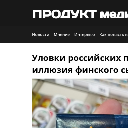
ПРОДУКТ мед
Новости
Мнение
Интервью
Как попасть в
Уловки российских 
Skip
to
иллюзия финского с
content