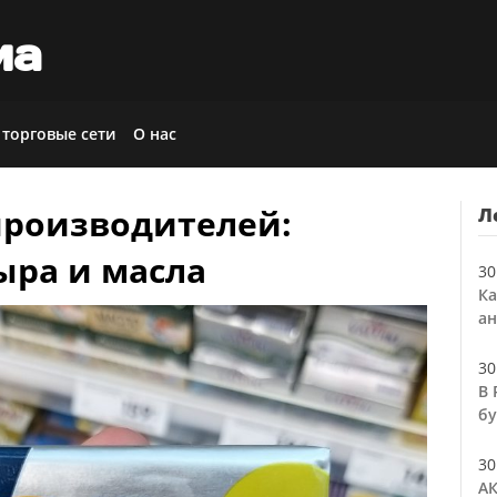
иа
 торговые сети
О нас
производителей:
Л
ыра и масла
30
Ка
ан
30
В 
бу
30
АК