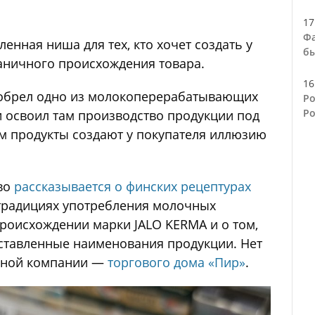
17
Фа
нная ниша для тех, кто хочет создать у
бы
аничного происхождения товара.
16
иобрел одно из молокоперерабатывающих
Ро
Ро
и освоил там производство продукции под
м продукты создают у покупателя иллюзию
иво
рассказывается о финских рецептурах
 традициях употребления молочных
 происхождении марки JALO KERMA и о том,
дставленные наименования продукции. Нет
овной компании —
торгового дома «Пир»
.