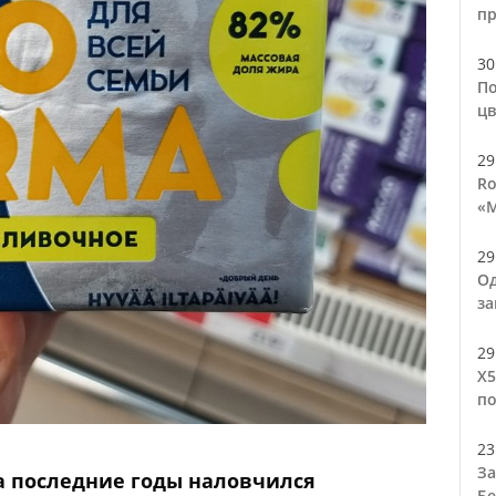
п
30
По
цв
29
Ro
«М
29
Од
за
29
Х5
по
23
За
а последние годы наловчился
Бе