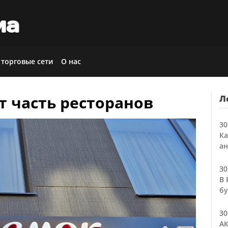
иа
 торговые сети
О нас
т часть ресторанов
Л
30
Ка
ан
30
В 
бу
30
АК