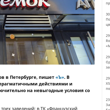
п
30
По
цв
29
Ro
«М
29
Од
за
ов в Петербурге, пишет
«Ъ»
. В
29
 прагматичными действиями и
Х5
по
лючительно на невыгодные условия со
23
За
 трех заведений: в ТК «Французский
Бе