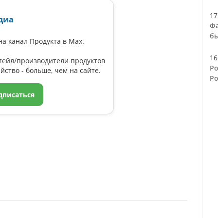
17
диа
Фа
бы
а канал Продукта в Max.
16
тейл/производители продуктов
Ро
йство - больше, чем на сайте.
Ро
дписаться