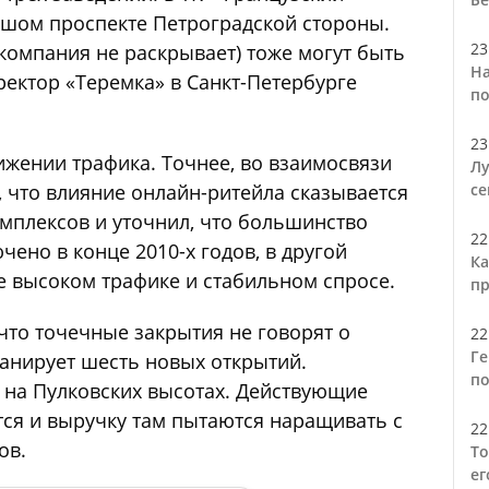
льшом проспекте Петроградской стороны.
23
компания не раскрывает) тоже могут быть
На
ректор «Теремка» в Санкт-Петербурге
по
23
нижении трафика. Точнее, во взаимосвязи
Лу
, что влияние онлайн-ритейла сказывается
се
мплексов и уточнил, что большинство
22
ено в конце 2010-х годов, в другой
Ка
е высоком трафике и стабильном спросе.
пр
что точечные закрытия не говорят о
22
Ге
анирует шесть новых открытий.
по
 на Пулковских высотах. Действующие
ся и выручку там пытаются наращивать с
22
ов.
То
ег