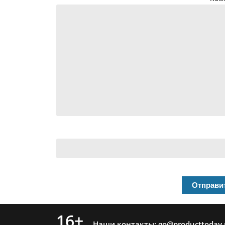
16+
Наши контакты:
go@producttoday.