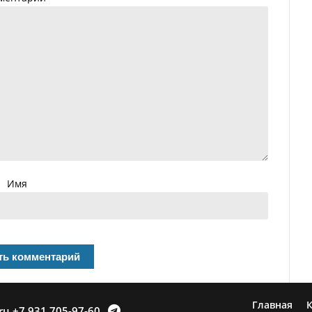
Имя
Главная
К
ru
+7 931 705-97-60