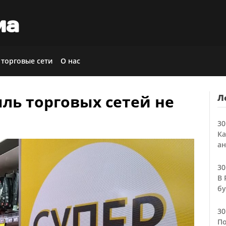
иа
 торговые сети
О нас
ль торговых сетей не
Л
30
Ка
ан
30
В 
бу
30
По