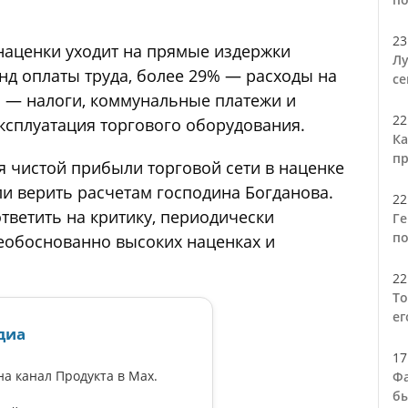
23
 наценки уходит на прямые издержки
Лу
нд оплаты труда, более 29% — расходы на
се
% — налоги, коммунальные платежи и
22
эксплуатация торгового оборудования.
Ка
пр
ля чистой прибыли торговой сети в наценке
ли верить расчетам господина Богданова.
22
тветить на критику, периодически
Ге
по
необоснованно высоких наценках и
22
То
ег
диа
17
а канал Продукта в Max.
Фа
бы