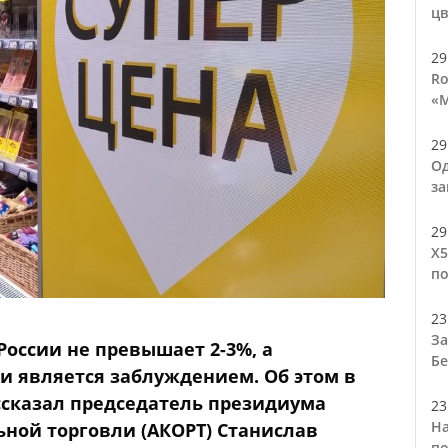
цв
29
Ro
«М
29
Од
за
29
Х5
по
23
За
России не превышает 2-3%, а
Бе
 является заблуждением. Об этом в
сказал председатель президиума
23
На
ной торговли (АКОРТ) Станислав
по