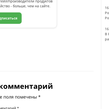
тейл/производители продуктов
йство - больше, чем на сайте.
16
Ро
Ро
дписаться
16
В 
ра
 комментарий
е поля помечены
*
ментарий
*