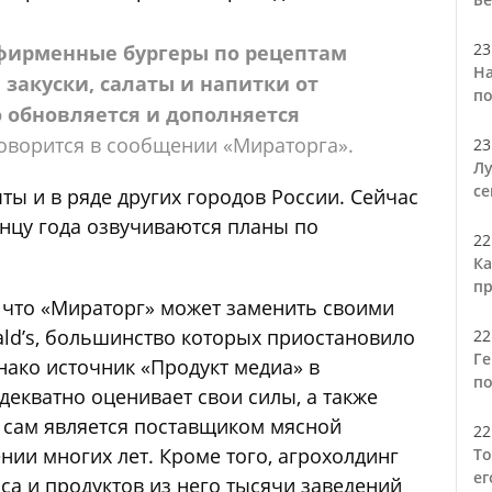
23
фирменные бургеры по рецептам
На
 закуски, салаты и напитки от
по
 обновляется и дополняется
говорится в сообщении «Мираторга».
23
Лу
се
ы и в ряде других городов России. Сейчас
концу года озвучиваются планы по
22
Ка
пр
 что «Мираторг» может заменить своими
ld’s, большинство которых приостановило
22
Ге
днако источник «Продукт медиа» в
по
декватно оценивает свои силы, а также
» сам является поставщиком мясной
22
нии многих лет. Кроме того, агрохолдинг
То
ег
а и продуктов из него тысячи заведений