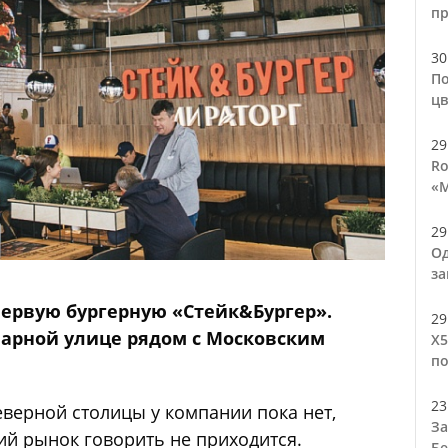
п
30
По
цв
29
Ro
«М
29
Од
за
первую бургерную «Стейк&Бургер».
29
арной улице рядом с Московским
Х5
по
23
верной столицы у компании пока нет,
За
ий рынок говорить не приходится.
Бе