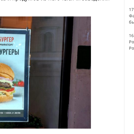
17
Фа
бы
16
Ро
Ро