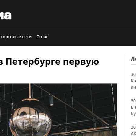
иа
 торговые сети
О нас
в Петербурге первую
Л
30
Ка
ан
30
В 
бу
30
АК