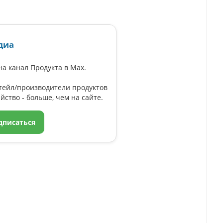
диа
а канал Продукта в Max.
тейл/производители продуктов
йство - больше, чем на сайте.
дписаться