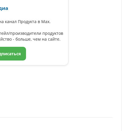
диа
а канал Продукта в Max.
тейл/производители продуктов
йство - больше, чем на сайте.
дписаться