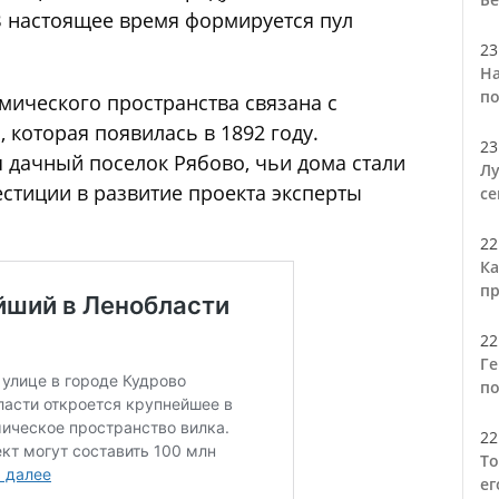
В настоящее время формируется пул
23
На
по
мического пространства связана с
которая появилась в 1892 году.
23
 дачный поселок Рябово, чьи дома стали
Лу
стиции в развитие проекта эксперты
се
22
Ка
пр
22
Ге
по
22
То
ег