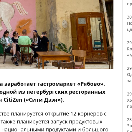
п
30
По
цв
29
Ro
«М
29
Од
за
а заработает гастромаркет «Рябово».
одной из петербургских ресторанных
29
CitiZen («Сити Дзэн»).
Х5
по
тве планируется открытие 12 корнеров с
23
 также планируется запуск продуктовых
За
 и национальными продуктами и большого
Бе