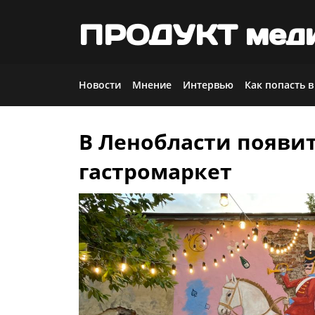
ПРОДУКТ мед
Новости
Мнение
Интервью
Как попасть в
В Ленобласти появи
Skip
to
гастромаркет
content