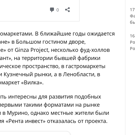
17
Фа
бы
ромаркетами. В ближайшие годы ожидается
16
ане» в Большом гостином дворе,
Ро
Ро
» от Ginza Project, несколько фуд-холлов
мант», на территории бывшей фабрики
ическое пространство, в гастромаркеты
 Кузнечный рынки, а в Ленобласти, в
омаркет «Вилка».
ыть интересны для развития подобных
т первыми такими форматами на рынке
и в Мурино, однако местные жители были
я «Рента инвест» отказалась от проекта.