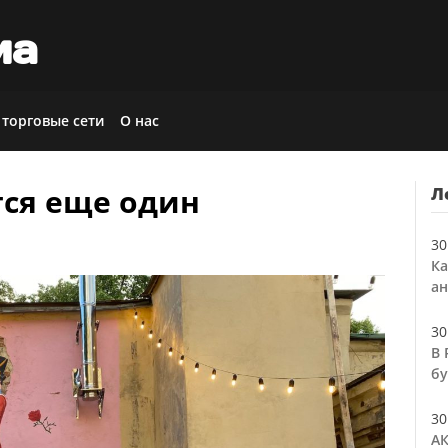
иа
 торговые сети
О нас
тся еще один
Л
30
Ка
ан
30
В 
бу
30
АК