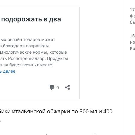
17
Фа
бы
16
Ро
Ро
ики итальянской обжарки по 300 мл и 400
.