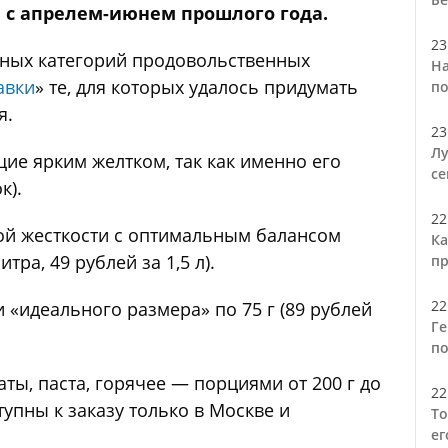
ю с апрелем-июнем прошлого года.
23
чных категорий продовольственных
На
авки
» те, для которых удалось придумать
по
я.
23
Лу
е ярким желтком, так как именно его
се
к).
22
ой жесткости с оптимальным балансом
Ка
тра, 49 рублей за 1,5 л).
пр
22
«идеального размера» по 75 г (89 рублей
Ге
по
ты, паста, горячее — порциями от 200 г до
22
тупны к заказу только в Москве и
То
ег