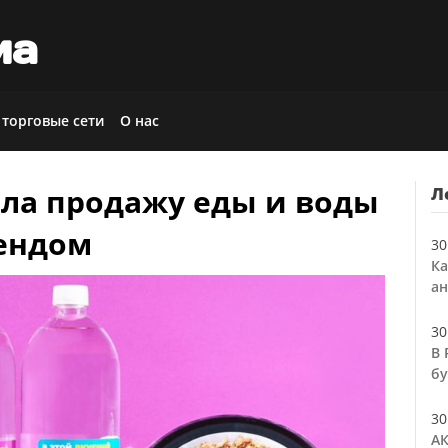
иа
 торговые сети
О нас
ала продажу еды и воды
Л
ендом
30
Ка
ан
30
В 
бу
30
АК