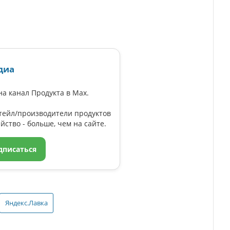
диа
а канал Продукта в Max.
тейл/производители продуктов
йство - больше, чем на сайте.
дписаться
Яндекс.Лавка