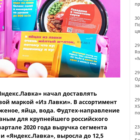
п
30
По
цв
29
Ro
«М
29
Од
за
Яндекс.Лавка» начал доставлять
29
вой маркой «Из Лавки». В ассортимент
Х5
женое, яйца, вода. Фудтех-направление
по
вным для крупнейшего российского
артале 2020 года выручка сегмента
23
За
 и «Яндекс.Лавка», выросла до 12,5
Бе