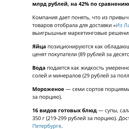
млрд рублей, на 42% по сравнени
Компания дает понять, что из привы
товаров отобрала для доставки «
Из Л
выигрышные маркетинговые решени
Яйца
позиционируются как обладающи
ценят покупатели (89 рублей за десято
Вода
подается как жидкость умеренн
солей и минералов (29 рублей за полли
Мороженое
— семи сортов порциями 
за порцию).
16 видов готовых блюд
— супы, сала
350 г (219-299 рублей за порцию). Дос
Петербурге
.