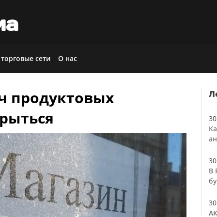
иа
 торговые сети
О нас
яч продуктовых
Л
крыться
30
Ка
ан
30
В 
бу
30
АК