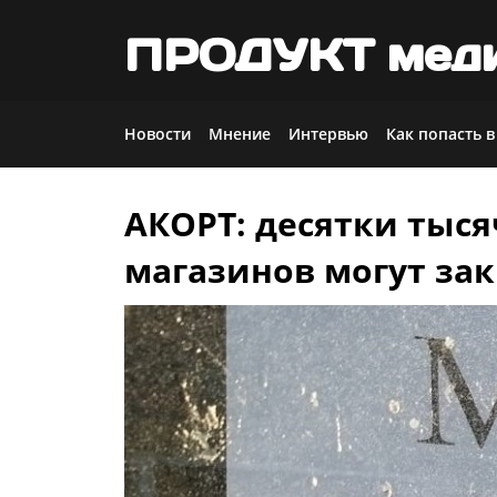
ПРОДУКТ мед
Новости
Мнение
Интервью
Как попасть в
АКОРТ: десятки тыс
Skip
to
магазинов могут за
content