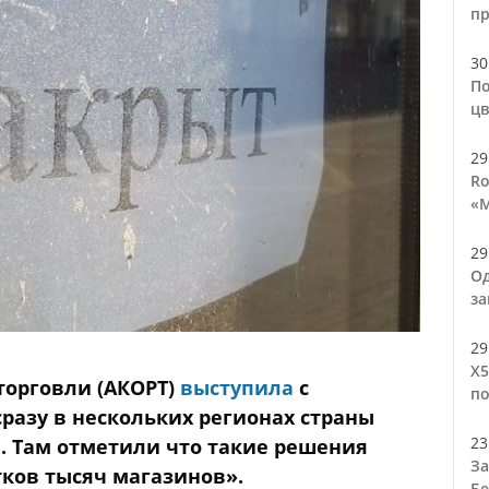
п
30
По
цв
29
Ro
«М
29
Од
за
29
Х5
торговли (АКОРТ)
выступила
с
по
разу в нескольких регионах страны
23
. Там отметили что такие решения
За
тков тысяч магазинов».
Бе