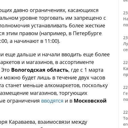
ющих давно ограничениях, касающихся
23
альном уровне торговать им запрещено с
На
 полномочия устанавливать более жесткие
по
я этим правом (например, в Петербурге
23
00, а начинают в 11:00).
Лу
се
ли еще дальше и начали вводить еще более
аркетов и магазинов, в ассортименте
22
Ка
. Это
Вологодская область
, где с 1 марта
пр
и можно будет лишь в течение двух часов
та станет меньше алкомаркетов, поскольку
22
размещение магазинов, торгующих
Ге
по
ные ограничения
вводятся
и в
Московской
22
То
ря Караваева, взаимосвязи между
ег