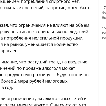
ьшением потребления спиртного нет.
дствия таких решений, напротив, могут быть
17
Фа
бы
азал, что ограничения не влияют на объем
16
 ряду негативных социальных последствий:
Ро
за потребления нелегальной продукции,
Ро
ля на рынке, уменьшается количество
Караваев.
нимание, что растущий тренд на введение
ичений по продаже алкоголя может
ую продуктовую розницу — будут потеряны
 более 2 млрд рублей налоговых
в год.
вели ограничения для алкогольных сетей и
оголем, мнение другое. Они считают, что