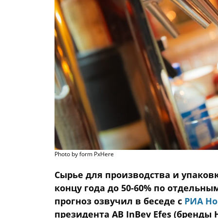
Photo by form PxHere
Сырье для производства и упаков
концу года до 50-60% по отдельн
прогноз озвучил в беседе с
РИА Но
президента AB InBev Efes (бренды Ho