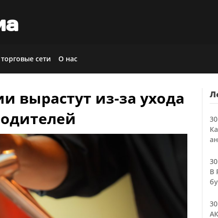
иа
 торговые сети
О нас
ии вырастут из-за ухода
Л
водителей
30
Ка
ан
30
В 
бу
30
АК