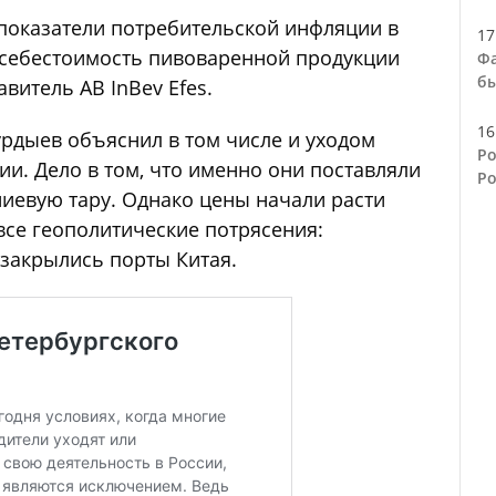
показатели потребительской инфляции в
17
о себестоимость пивоваренной продукции
Фа
бы
авитель AB InBev Efes.
16
рдыев объяснил в том числе и уходом
Ро
и. Дело в том, что именно они поставляли
Ро
иевую тару. Однако цены начали расти
все геополитические потрясения:
 закрылись порты Китая.