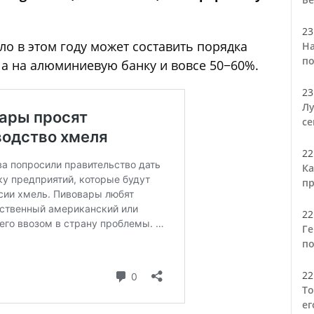
23
ло в этом году может составить порядка
На
по
 а на алюминиевую банку и вовсе 50−60%.
23
Лу
се
22
Ка
пр
22
Ге
по
22
То
ег