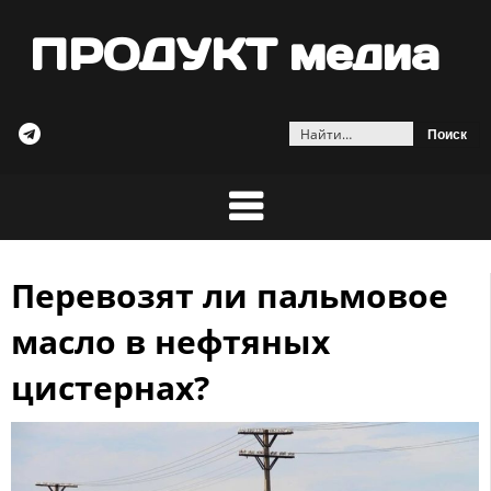
ПРОДУКТ медиа
Найти:
Перевозят ли пальмовое
Skip
to
масло в нефтяных
content
цистернах?