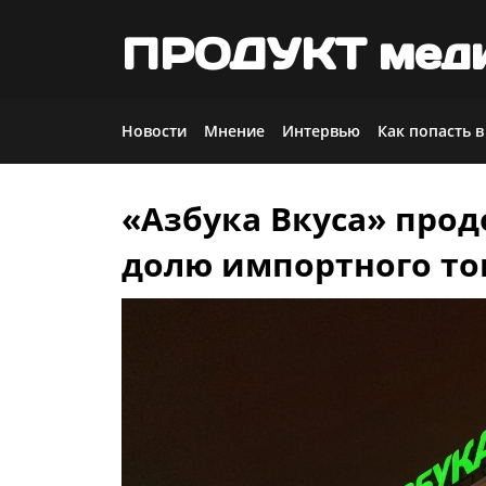
ПРОДУКТ мед
Новости
Мнение
Интервью
Как попасть в
«Азбука Вкуса» про
Skip
to
долю импортного то
content