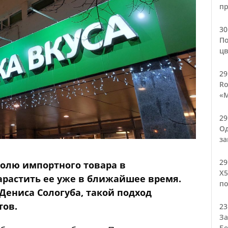
п
30
По
цв
29
Ro
«М
29
Од
за
29
долю импортного товара в
Х5
арастить ее уже в ближайшее время.
по
ениса Сологуба, такой подход
тов.
23
За
Бе