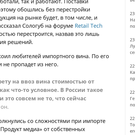
отали, так и работают. Поставки
оэтому обошлись без перестройки
23
кция на рынке будет, в том числе, и
На
ассказал Сологуб на форуме
Retail Tech
по
ностью перестроится, назвав это лишь
23
тия решений.
Лу
се
коил любителей импортного вина. По его
и не пропадет из него.
22
Ка
пр
ету на ввоз вина стоимостью от
как что-то условное. В России такое
22
и это совсем не то, что сейчас
Ге
по
 он.
22
толкнулись со сложностями при импорте
То
 «Продукт медиа» от собственных
ег