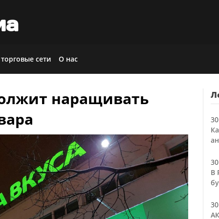
иа
 торговые сети
О нас
должит наращивать
Л
вара
30
Ка
ан
30
В 
бу
30
АК