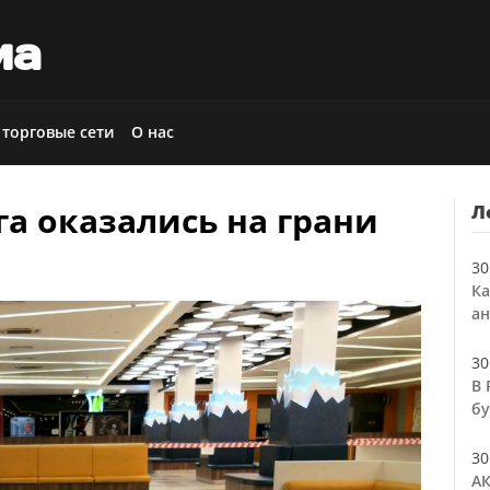
иа
 торговые сети
О нас
а оказались на грани
Л
30
Ка
ан
30
В 
бу
30
АК