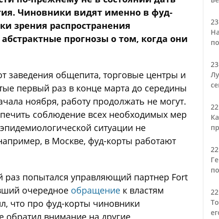
ытия. Чиновники видят именно в фуд-
23
очки зрения распространения
На
абстрактные прогнозы о том, когда они
по
23
ют заведения общепита, торговые центры и
Лу
се
ытые первый раз в конце марта до середины
ачала ноября, работу продолжать не могут.
22
спечить соблюдение всех необходимых мер
Ка
 эпидемиологической ситуации не
пр
например, в Москве, фуд-корты работают
22
Ге
по
й раз попытался управляющий партнер Fort
авший очередное
обращение
к властям
22
л, что про фуд-корты чиновники
То
ег
е обратил внимание на другие