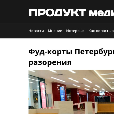
ПРОДУКТ мед
Новости
Мнение
Интервью
Как попасть в
Фуд-корты Петербург
Skip
to
разорения
content