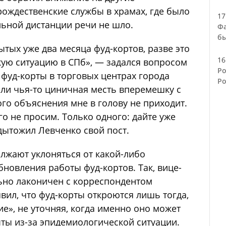
рождественские службы в храмах, где было
17
льной дистанции речи не шло.
Фа
бы
рытых уже два месяца фуд-кортов, разве это
16
кую ситуацию в СПб», — задался вопросом
Ро
фуд-корты в торговых центрах города
Ро
Или чья-то циничная месть вперемешку с
го объяснения мне в голову не приходит.
го не просим. Только одного: дайте уже
дытожил Левченко свой пост.
олжают уклоняться от какой-либо
новления работы фуд-кортов. Так, вице-
ьно лаконичен с корреспондентом
явил, что фуд-корты откроются лишь тогда,
е», не уточняя, когда именно оно может
ыты из-за эпидемиологической ситуации.