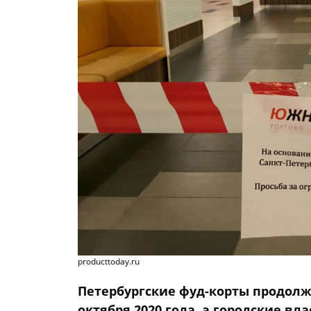
producttoday.ru
Петербургские фуд-корты продолж
октября 2020 года, а городские вл