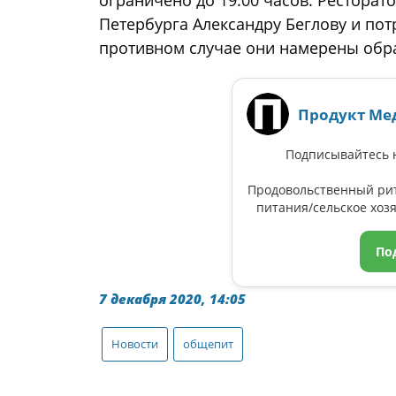
ограничено до 19:00 часов. Ресторат
Петербурга Александру Беглову и по
противном случае они намерены обра
Продукт Ме
Подписывайтесь н
Продовольственный ри
питания/сельское хозя
По
7 декабря 2020, 14:05
Новости
общепит