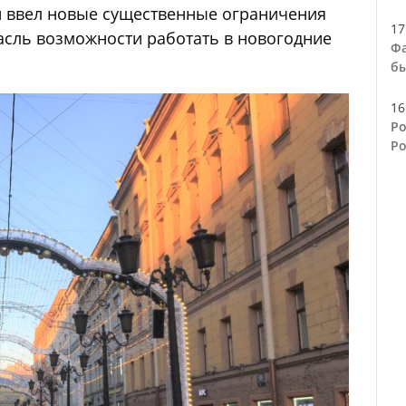
ый ввел новые существенные ограничения
17
асль возможности работать в новогодние
Фа
бы
16
Ро
Ро