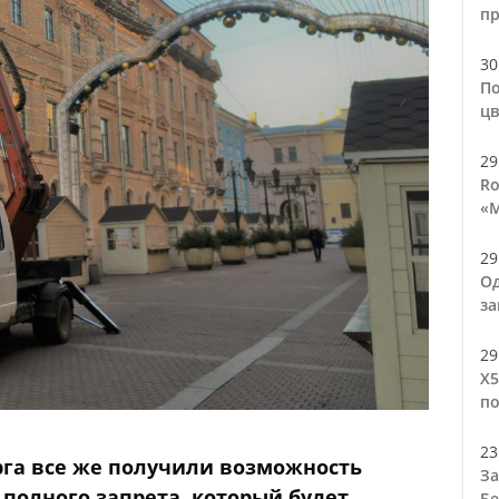
п
30
По
цв
29
Ro
«М
29
Од
за
29
Х5
по
23
га все же получили возможность
За
полного запрета, который будет
Бе