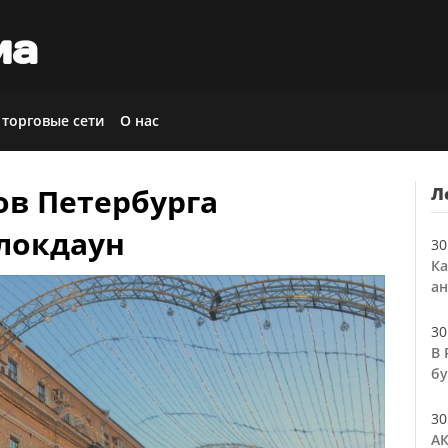
иа
 торговые сети
О нас
ов Петербурга
Л
 локдаун
30
Ка
ан
30
В 
бу
30
АК