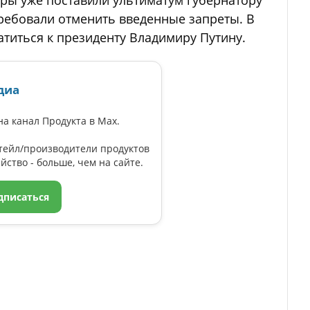
оры уже поставили ультиматум губернатору
требовали отменить введенные запреты. В
титься к президенту Владимиру Путину.
диа
а канал Продукта в Max.
тейл/производители продуктов
йство - больше, чем на сайте.
дписаться