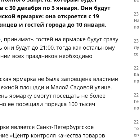
 с 30 декабря по 3 января. Они будут
23
ской ярмарке: она откроется с 19
На
жцев и гостей города до 10 января.
по
»
, принимать гостей на ярмарке будут сразу
23
 они будут до 21:00, тогда как остальному
Лу
се
ении всех праздников необходимо
22
Ка
ская ярмарка не была запрещена властями
пр
анежной площади и Малой Садовой улице.
ень ярмарку смогут посещать не более
22
Ге
но ее посещали порядка 100 тысяч
по
22
ки является Санкт-Петербургское
То
ие «Центр контроля качества товаров
ег