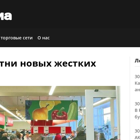
иа
 торговые сети
О нас
отни новых жестких
Л
30
Ка
ан
30
В 
бу
30
АК