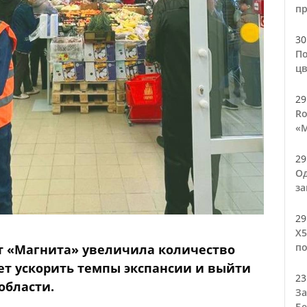
п
30
По
цв
29
Ro
«М
29
Од
за
29
Х5
по
от «Магнита» увеличила количество
ет ускорить темпы экспансии и выйти
23
области.
За
Бе