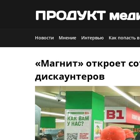
ПРОДУКТ мед
Новости
Мнение
Интервью
Как попасть в
«Магнит» откроет с
Skip
to
дискаунтеров
content