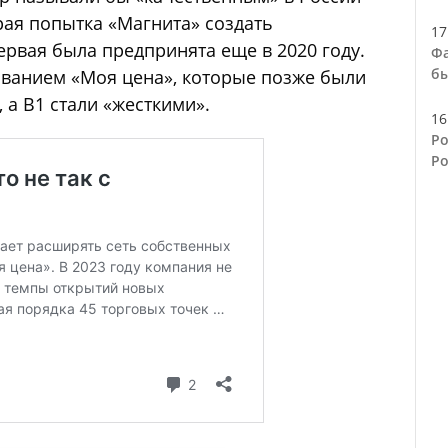
орая попытка «Магнита» создать
17
ервая была предпринята еще в 2020 году.
Фа
бы
званием «Моя цена», которые позже были
а В1 стали «жесткими».
16
Ро
Ро