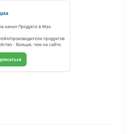
диа
а канал Продукта в Max.
тейл/производители продуктов
йство - больше, чем на сайте.
дписаться