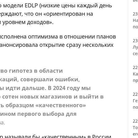
о модели EDLP (низкие цены каждый день
верждают, что он «ориентирован на
23
На
 уровнем доходов».
по
еисполнена оптимизма в отношении планов
23
анонсировала открытие сразу нескольких
Лу
се
22
о гипотез в области
Ка
каций, совершали ошибки,
пр
ы идти дальше. В 2024 году мы
22
 сотен новых магазинов и выйти в
Ге
ь образцом «качественного»
по
зином первого выбора для
22
а.
То
ег
ер называли бы «качественным» в России