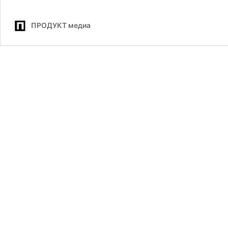
пл
по
ПРОДУКТ медиа
ра
се
«В