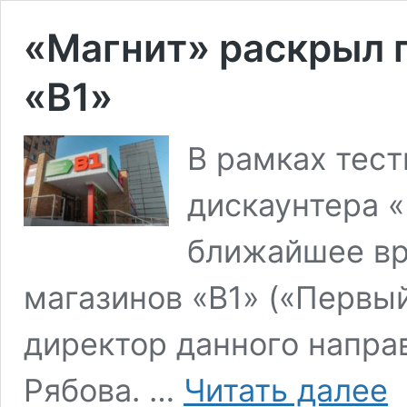
«Магнит» раскрыл 
«В1»
В рамках тес
дискаунтера «
ближайшее вр
магазинов «В1» («Первый
директор данного напра
«М
Рябова. …
Читать далее
ра