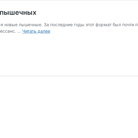
м пышечных
я новые пышечные. За последние годы этот формат был почти 
Дешево
ессанс. …
Читать далее
и
сытно:
в
Петербурге
—
бум
пышечных