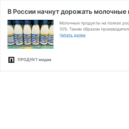
В России начнут дорожать молочные
Молочные продукты на полках рос
10%. Таким образом производите
В
Читать далее
России
начнут
дорожать
молочные
ПРОДУКТ медиа
продукты