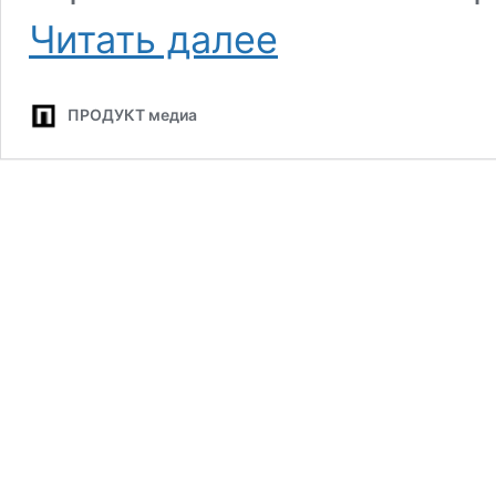
Петербургские
Читать далее
пекарни
снова
превратились
ПРОДУКТ медиа
в
магазины,
чтобы
не
закрываться