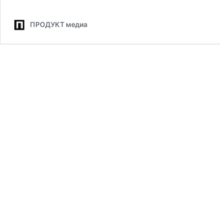
логотип
и
ПРОДУКТ медиа
открывает
новые
пекарни