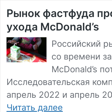
Рынок фастфуда про
ухода McDonald’s
Российский р
со времени з
McDonald’s по
Исследовательская ком
апрель 2022 и апрель 20
Рынок
Читать далее
фастфуда