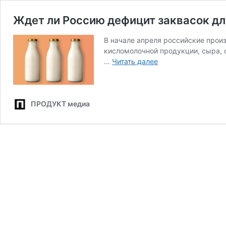
Ждет ли Россию дефицит заквасок дл
В начале апреля российские прои
кисломолочной продукции, сыра, 
Ждет
…
Читать далее
ли
Россию
дефицит
заквасок
ПРОДУКТ медиа
для
йогуртов
и
сыра