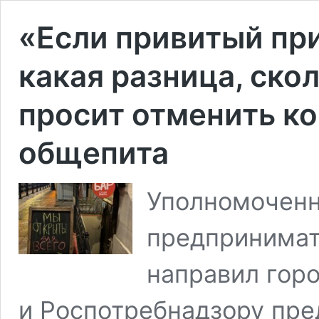
«Если привитый пр
какая разница, ско
просит отменить к
общепита
Уполномоченн
предпринимат
направил гор
и Роспотребнадзору пре